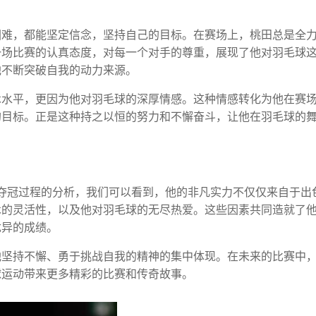
困难，都能坚定信念，坚持自己的目标。在赛场上，桃田总是全
一场比赛的认真态度，对每一个对手的尊重，展现了他对羽毛球
他不断突破自我的动力来源。
术水平，更因为他对羽毛球的深厚情感。这种情感转化为他在赛
的目标。正是这种持之以恒的努力和不懈奋斗，让他在羽毛球的
中夺冠过程的分析，我们可以看到，他的非凡实力不仅仅来自于出
术的灵活性，以及他对羽毛球的无尽热爱。这些因素共同造就了
优异的成绩。
他坚持不懈、勇于挑战自我的精神的集中体现。在未来的比赛中
球运动带来更多精彩的比赛和传奇故事。