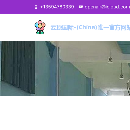
+13594780339
openair@icloud.com