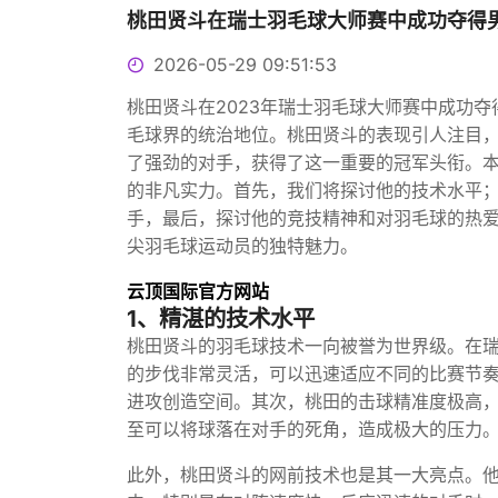
桃田贤斗在瑞士羽毛球大师赛中成功夺得
2026-05-29 09:51:53
桃田贤斗在2023年瑞士羽毛球大师赛中成功
毛球界的统治地位。桃田贤斗的表现引人注目
了强劲的对手，获得了这一重要的冠军头衔。
的非凡实力。首先，我们将探讨他的技术水平
手，最后，探讨他的竞技精神和对羽毛球的热
尖羽毛球运动员的独特魅力。
云顶国际官方网站
1、精湛的技术水平
桃田贤斗的羽毛球技术一向被誉为世界级。在
的步伐非常灵活，可以迅速适应不同的比赛节
进攻创造空间。其次，桃田的击球精准度极高
至可以将球落在对手的死角，造成极大的压力
此外，桃田贤斗的网前技术也是其一大亮点。