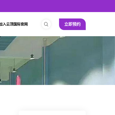
立即预约
加入云顶国际官网