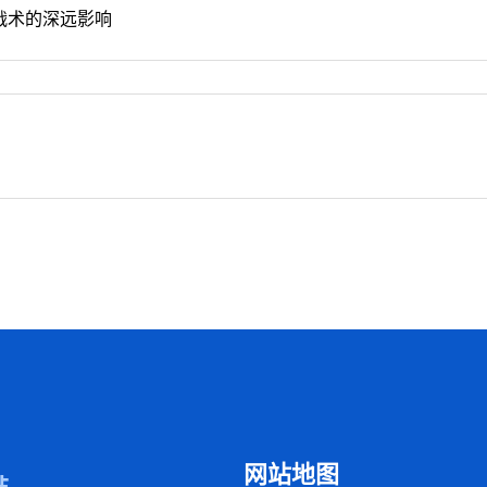
战术的深远影响
网站地图