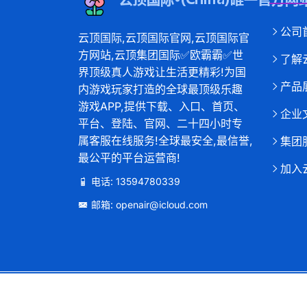
公司
云顶国际,云顶国际官网,云顶国际官
方网站,云顶集团国际✅欧霸霸✅世
了解
界顶级真人游戏让生活更精彩!为国
产品
内游戏玩家打造的全球最顶级乐趣
游戏APP,提供下载、入口、首页、
企业
平台、登陆、官网、二十四小时专
属客服在线服务!全球最安全,最信誉,
集团
最公平的平台运营商!
加入
电话: 13594780339
邮箱: openair@icloud.com