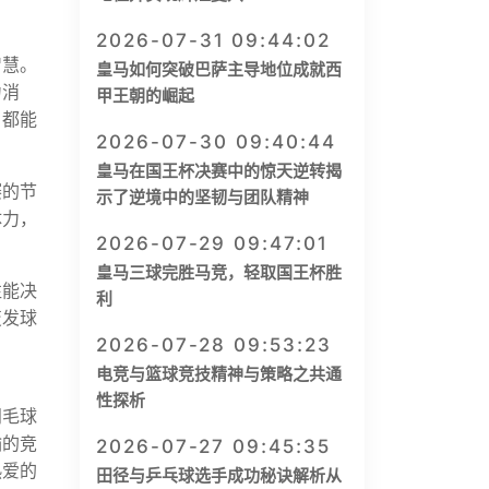
2026-07-31 09:44:02
智慧。
皇马如何突破巴萨主导地位成就西
力消
甲王朝的崛起
，都能
2026-07-30 09:40:44
皇马在国王杯决赛中的惊天逆转揭
赛的节
示了逆境中的坚韧与团队精神
体力，
2026-07-29 09:47:01
皇马三球完胜马竞，轻取国王杯胜
往能决
利
变发球
2026-07-28 09:53:23
电竞与篮球竞技精神与策略之共通
性探析
羽毛球
输的竞
2026-07-27 09:45:35
热爱的
田径与乒乓球选手成功秘诀解析从