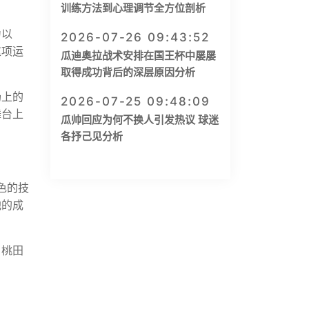
训练方法到心理调节全方位剖析
力以
2026-07-26 09:43:52
这项运
瓜迪奥拉战术安排在国王杯中屡屡
取得成功背后的深层原因分析
场上的
2026-07-25 09:48:09
舞台上
瓜帅回应为何不换人引发热议 球迷
各抒己见分析
色的技
他的成
，桃田