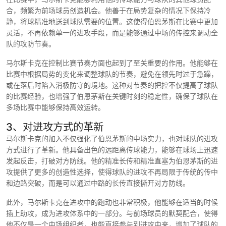
合，频繁为前场球员创造机会。他善于在局势复杂的情况下保持冷
静，将球精准地送到球队需要的位置。这使得伯恩茅斯在比赛中更加
灵活，不再依赖单一的进攻手段，而是能够通过中场的传控来调动全
队的攻防节奏。
马尔斯卡克在控制比赛节奏方面也起到了至关重要的作用。他能够在
比赛中根据局势的变化来调整球队的节奏，避免在领先时过于急躁，
或在落后时陷入消极防守的境地。这种对节奏的把控不仅提高了球队
的比赛经验，也增强了伯恩茅斯在关键时刻的稳定性，确保了球队在
多场比赛中能够保持高效运转。
3、对进攻方式的革新
马尔斯卡克的加入不仅强化了伯恩茅斯的中场实力，也对球队的进攻
方式进行了革新。他具备出色的远距离传球能力，能够在球场上迅速
发起反击，打破对方防线。他的精准长传和精准直塞为伯恩茅斯的进
攻提供了更多的创造性选择，使得球队的进攻不再局限于传统的传中
和边路突破，而是可以通过中路的长传直接撕开对方防线。
此外，马尔斯卡克在进攻中的跑动也非常积极，他能够在适当的时候
插上助攻，成为进攻体系中的一部分。与前场球员的默契配合，使得
他不仅是一个中场组织者，也能直接参与到进攻中来，增加了球队的