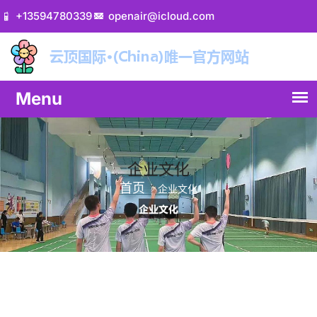
+13594780339
openair@icloud.com
企业文化
首页
企业文化