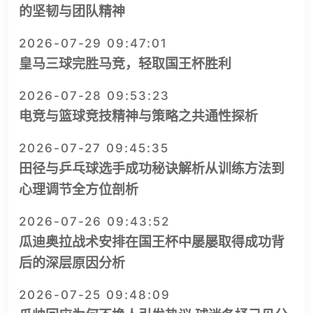
的坚韧与团队精神
2026-07-29 09:47:01
皇马三球完胜马竞，轻取国王杯胜利
2026-07-28 09:53:23
电竞与篮球竞技精神与策略之共通性探析
2026-07-27 09:45:35
田径与乒乓球选手成功秘诀解析从训练方法到
心理调节全方位剖析
2026-07-26 09:43:52
瓜迪奥拉战术安排在国王杯中屡屡取得成功背
后的深层原因分析
2026-07-25 09:48:09