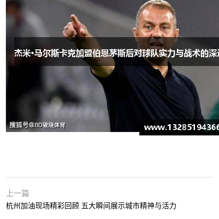
上一篇
杭州加油现场精彩回顾 五大瞬间展示城市精神与活力