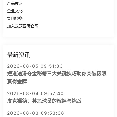
产品展示
企业文化
集团服务
加入云顶国际官网
最新资讯
2026-08-05 09:51:33
短道速滑夺金秘籍三大关键技巧助你突破极限
赢得金牌
2026-08-04 09:57:40
皮克福德：英乙球员的辉煌与挑战
2026-08-03 09:53:08