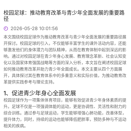
校园足球：推动教育改革与青少年全面发展的重要路
径
2026-05-28 10:01:56
本文围绕校园足球作为推动教育改革与青少年全面发展的重要路径展
开探讨。校园足球的引入，不仅能够丰富学生的课外活动内容，还能
够激发他们的身体潜力与团队精神，从而在教育体制中起到深远的影
响。通过对校园足球在青少年身心发展、教育理念革新、社会认知变
化以及国家体育强国战略等方面的深入分析，本文旨在阐述校园足球
如何推动教育改革并助力青少年全面成长。本文主要从四个方面展
开，具体探讨其在教育体系中的多重意义和实际价值，为推动教育改
革提供实践参考与理论支持。
1、促进青少年身心全面发展
校园足球作为一项集体体育项目，能够有效促进青少年身体素质的提
升。足球不仅是一项强调体能的运动，更是协调性、灵活性和耐力的
综合训练。通过参与足球运动，学生能够增强心肺功能，改善体型，
提升体力，同时，持续的运动也能够降低肥胖率，预防多种与不运动
相关的疾病。