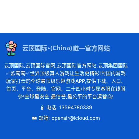
云顶国际,云顶国际官网,云顶国际官方网站,云顶集团国际
✅欧霸霸✅世界顶级真人游戏让生活更精彩!为国内游戏
玩家打造的全球最顶级乐趣游戏APP,提供下载、入口、
首页、平台、登陆、官网、二十四小时专属客服在线服
务!全球最安全,最信誉,最公平的平台运营商!
电话: 13594780339
邮箱: openair@icloud.com