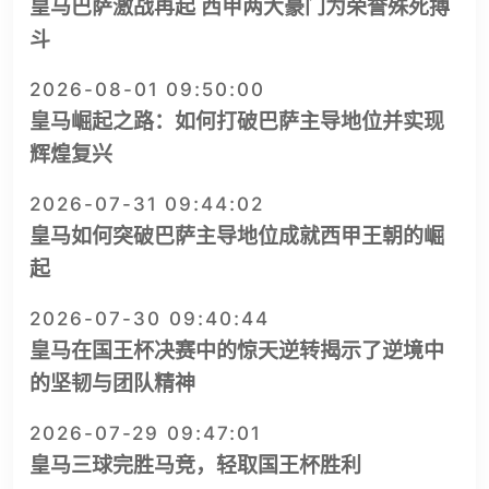
皇马巴萨激战再起 西甲两大豪门为荣誉殊死搏
斗
2026-08-01 09:50:00
皇马崛起之路：如何打破巴萨主导地位并实现
辉煌复兴
2026-07-31 09:44:02
皇马如何突破巴萨主导地位成就西甲王朝的崛
起
2026-07-30 09:40:44
皇马在国王杯决赛中的惊天逆转揭示了逆境中
的坚韧与团队精神
2026-07-29 09:47:01
皇马三球完胜马竞，轻取国王杯胜利