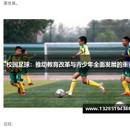
康发展。
总结：