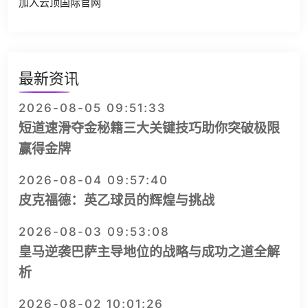
加入云顶国际官网
最新资讯
2026-08-05 09:51:33
短道速滑夺金秘籍三大关键技巧助你突破极限
赢得金牌
2026-08-04 09:57:40
皮克福德：英乙球员的辉煌与挑战
2026-08-03 09:53:08
皇马逆袭巴萨主导地位的战略与成功之道全解
析
2026-08-02 10:01:26