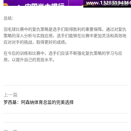
总结：
羽毛球比赛中的复仇策略是选手们取得胜利的重要保障。通过对复仇
策略的深入分析与实践应用，选手们能够在比赛中更加灵活和高效地
应对对手的挑战，取得更好的成绩。
在今后的训练和比赛中，选手们应该不断强化复仇策略的学习与应
用，以提升自己的竞技水平。
上一篇
罗西基：阿森纳体育总监的完美选择