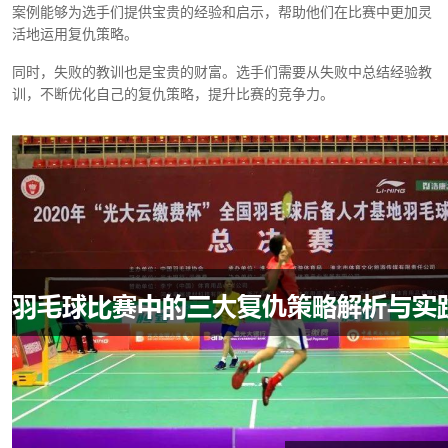
案例能够为选手们提供宝贵的经验和启示，帮助他们在比赛中更加灵
活地运用复仇策略。
同时，失败的教训也是宝贵的财富。选手们需要从失败中总结经验教
训，不断优化自己的复仇策略，提升比赛的竞争力。