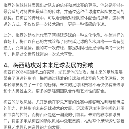
梅西的传球往往表现出对队友的信任和对比赛的尊重。他总是能够在
最合适的时刻做出最适当的传球，并通过这种传球建立起队友之间的
默契。在梅西的传球中，可以看到他对球队整体配合的思考，这种传
递的方式，不仅仅是一次技术动作，更是一种情感的传递。
此外，梅西的助攻也代表了阿根廷足球的一种文化传承。在美洲杯的
赛场上，梅西以自己的方式诠释了阿根廷足球的艺术风格——富有创
造力，充满激情。他的每一次传球，都是对阿根廷足球精神的一次升
华，也是对全世界球迷的一次艺术享受。
4、梅西助攻对未来足球发展的影响
梅西在2024美洲杯上的表现，尤其是他的助攻，给未来的足球发展
带来了深远的影响。梅西通过精准的传球和对比赛的艺术化理解，为
年轻球员树立了一个新的榜样。未来的足球比赛将不再仅仅看重进球
和个人英雄主义，更多的是强调团队合作和艺术性的配合。
梅西的助攻风格，尤其是他在瞬息万变的比赛中能够精准判断和传递
的能力，也将影响未来足球战术的发展。足球将更加注重空间的利用
和节奏的控制，而梅西正是这一潮流的引领者。未来的教练和球员
们，将更多地从梅西的助攻风格中汲取灵感，推动整个足球运动朝着
更具艺术性和创造性的方向发展。