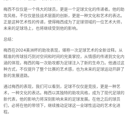
梅西不仅仅是一个伟大的球员，更是一个足球文化的传递者。他的助
攻风格，不仅仅是技战术层面的创新，更是一种文化和艺术的表达。
正是这种艺术性的传递，使得梅西成为了足球领域的一位艺术大师，
未来的足球场上，也将继续受到他的影响。
总结：
梅西在2024美洲杯的助攻表现，堪称一次足球艺术的全新诠释。从
精准的传球技巧到对空间和时间的完美掌控，从情感的传递到文化内
涵的体现，梅西的每一次助攻都为足球注入了新的生命力。他通过这
种方式，不仅提升了整个比赛的艺术感，也为未来的足球运动开辟了
新的发展道路。
通过梅西的表现，我们可以看到，足球不仅仅是竞技，更是一种艺
术，一种文化的表达。梅西以其独特的助攻风格，成为了现代足球的
新代表，他的影响力将深刻影响未来的足球发展。在他之后的球员
们，必将在他的带领下，继续推动足球这一全球性运动的艺术化进
程。