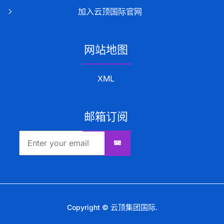
加入云顶国际官网
网站地图
XML
邮箱订阅
云顶集团国际
Copyright ©
.