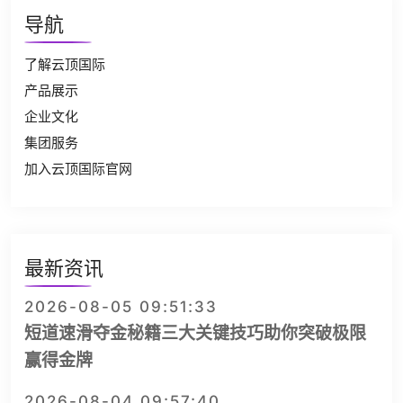
导航
了解云顶国际
产品展示
企业文化
集团服务
加入云顶国际官网
最新资讯
2026-08-05 09:51:33
短道速滑夺金秘籍三大关键技巧助你突破极限
赢得金牌
2026-08-04 09:57:40