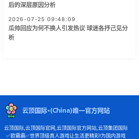
后的深层原因分析
2026-07-25 09:48:09
瓜帅回应为何不换人引发热议 球迷各抒己见分
析
云顶国际,云顶国际官网,云顶国际官方网站,云顶集团国际
✅欧霸霸✅世界顶级真人游戏让生活更精彩!为国内游戏