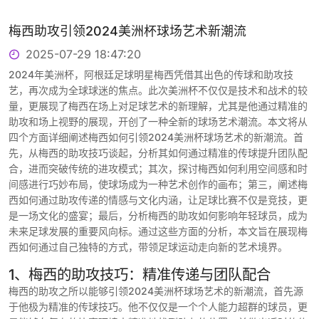
梅西助攻引领2024美洲杯球场艺术新潮流
2025-07-29 18:47:20
2024年美洲杯，阿根廷足球明星梅西凭借其出色的传球和助攻技
艺，再次成为全球球迷的焦点。此次美洲杯不仅仅是技术和战术的较
量，更展现了梅西在场上对足球艺术的新理解，尤其是他通过精准的
助攻和场上视野的展现，开创了一种全新的球场艺术潮流。本文将从
四个方面详细阐述梅西如何引领2024美洲杯球场艺术的新潮流。首
先，从梅西的助攻技巧谈起，分析其如何通过精准的传球提升团队配
合，进而突破传统的进攻模式；其次，探讨梅西如何利用空间感和时
间感进行巧妙布局，使球场成为一种艺术创作的画布；第三，阐述梅
西如何通过助攻传递的情感与文化内涵，让足球比赛不仅是竞技，更
是一场文化的盛宴；最后，分析梅西的助攻如何影响年轻球员，成为
未来足球发展的重要风向标。通过这些方面的分析，本文旨在展现梅
西如何通过自己独特的方式，带领足球运动走向新的艺术境界。
1、梅西的助攻技巧：精准传递与团队配合
梅西的助攻之所以能够引领2024美洲杯球场艺术的新潮流，首先源
于他极为精准的传球技巧。他不仅仅是一个个人能力超群的球员，更