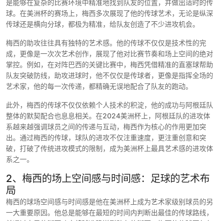
是能够在复杂的比赛环境中精准地找到队友的位置，并做出适时的传
球。在美洲杯的赛场上，梅西多次展现了他的传球艺术，无论是纵深
传球还是横向分球，都极为精准，给队友创造了不少进攻机会。
梅西的助攻往往具有独特的艺术感。他的传球不仅仅是技术性的完
成，更像是一次次艺术创作，展现了他对比赛节奏和场上空间的绝对
掌控。例如，在对阵巴西的关键比赛中，梅西凭借精准的直塞球帮助
队友突破防线，助攻进球时，他不仅仅是传球者，更像是指挥全场的
艺术家，他的每一次传递，都精确无误地配合了队友的跑动。
此外，梅西的传球不仅仅依赖个人技术的积淀，他的成功与阿根廷队
整体的默契配合也息息相关。在2024美洲杯上，阿根廷队的进攻体
系越来越强调球员之间的传递与互动，梅西作为核心的作用更加突
出。通过梅西的传球，球队的进攻不仅注重速度，更注重创意和突
破，打破了传统进攻模式的限制，成为美洲杯上最具艺术感的进攻体
系之一。
2、梅西的场上空间感与时间感：足球的艺术布
局
梅西的球场空间感与时间感是他在美洲杯上成为艺术家级别球员的另
一大重要原因。他总是能够在最短的时间内判断出最佳的传球路线，