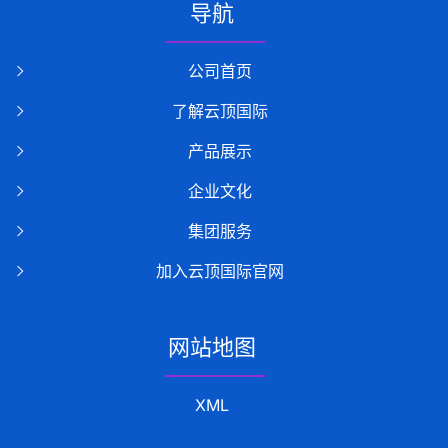
导航
公司首页
了解云顶国际
产品展示
企业文化
集团服务
加入云顶国际官网
网站地图
XML