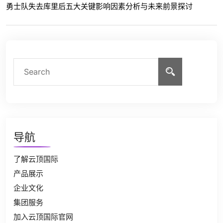
勇士队失去库里后五大关键影响因素分析与未来前景探讨
导航
了解云顶国际
产品展示
企业文化
集团服务
加入云顶国际官网