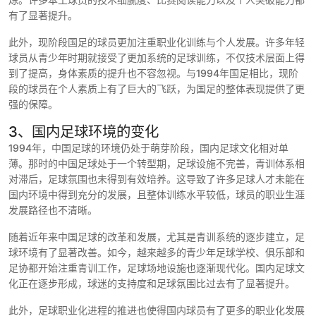
有了显著提升。
此外，现阶段国足的球员更加注重职业化训练与个人发展。许多年轻
球员从青少年时期就接受了更加系统的足球训练，不仅技术层面上得
到了提高，身体素质的提升也不容忽视。与1994年国足相比，现阶
段的球员在个人素质上有了巨大的飞跃，为国足的整体表现提供了更
强的保障。
3、国内足球环境的变化
1994年，中国足球的环境仍处于萌芽阶段，国内足球文化相对单
薄。那时的中国足球处于一个转型期，足球设施不完善，青训体系相
对滞后，足球氛围也未得到有效培养。这导致了许多足球人才未能在
国内环境中得到充分的发展，且整体训练水平较低，球员的职业生涯
发展路径也不清晰。
随着近年来中国足球的改革和发展，尤其是青训系统的逐步建立，足
球环境有了显著改善。如今，越来越多的青少年足球学校、俱乐部和
足协都开始注重青训工作，足球场地设施也逐渐现代化。国内足球文
化正在逐步形成，球迷的支持度和足球氛围比过去有了显著提升。
此外，足球职业化进程的推进也使得国内球员有了更多的职业化发展