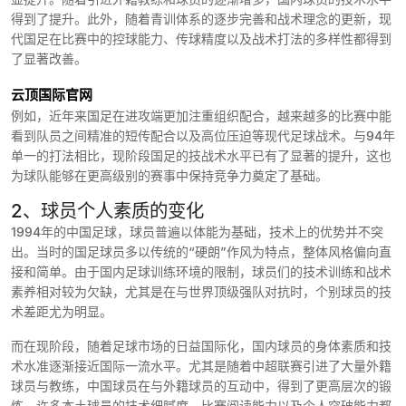
得到了提升。此外，随着青训体系的逐步完善和战术理念的更新，现
代国足在比赛中的控球能力、传球精度以及战术打法的多样性都得到
了显著改善。
云顶国际官网
例如，近年来国足在进攻端更加注重组织配合，越来越多的比赛中能
看到队员之间精准的短传配合以及高位压迫等现代足球战术。与94年
单一的打法相比，现阶段国足的技战术水平已有了显著的提升，这也
为球队能够在更高级别的赛事中保持竞争力奠定了基础。
2、球员个人素质的变化
1994年的中国足球，球员普遍以体能为基础，技术上的优势并不突
出。当时的国足球员多以传统的“硬朗”作风为特点，整体风格偏向直
接和简单。由于国内足球训练环境的限制，球员们的技术训练和战术
素养相对较为欠缺，尤其是在与世界顶级强队对抗时，个别球员的技
术差距尤为明显。
而在现阶段，随着足球市场的日益国际化，国内球员的身体素质和技
术水准逐渐接近国际一流水平。尤其是随着中超联赛引进了大量外籍
球员与教练，中国球员在与外籍球员的互动中，得到了更高层次的锻
炼。许多本土球员的技术细腻度、比赛阅读能力以及个人突破能力都