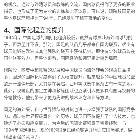
的机会。通过与外籍球员和教练的交流，国内球员得到了更多的职业
指导，也形成了更为专业的训练和比赛体系。可以说，现阶段国足的
整体足球环境相比于94年，已经发生了翻天覆地的变化。
4、国际化程度的提升
1994年，中国足球的国际化程度较低，虽然有球员赴海外踢球的例
子，但数量并不多。那时，国足的队员几乎都来自国内联赛，很少有
球员能够在欧洲或其他强队的联赛中获得机会。即使有少数球员曾在
国外联赛效力，但整体来看，国际经验和视野相对较为局限。
现阶段，随着中超联赛的发展和中国球员向海外转会的现象日益增
多，国足的国际化程度得到了大幅度提升。越来越多的中国球员加盟
欧洲一流俱乐部，尤其是在英超、西甲等联赛中逐渐占有一席之地。
此外，现阶段的国足主帅和教练团队也逐渐引入更多具有国际视野的
外籍教练，他们带来了更为先进的战术理念和训练方法。
国足的海外集训和与世界强队的对抗也进一步增强了球队的国际竞争
力。通过在世界顶级舞台上的历练，球员们不仅提升了个人技术，也
锤炼了心态和应变能力，为今后的国际比赛积累了宝贵经验。与
1994年国足相比，现阶段的国足已经能够更好地适应国际赛场，展
现出更强的竞争力。