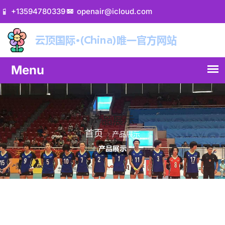
+13594780339
openair@icloud.com
产品展示
首页
产品展示