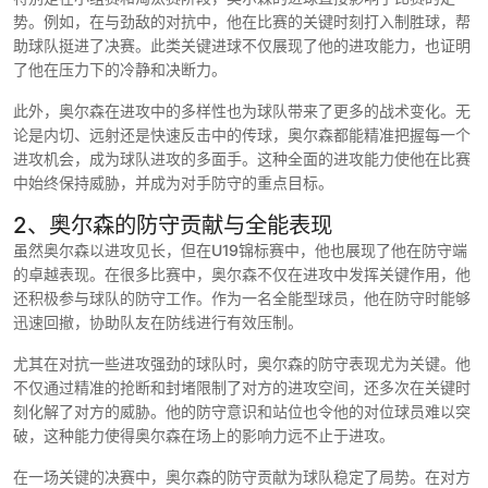
势。例如，在与劲敌的对抗中，他在比赛的关键时刻打入制胜球，帮
助球队挺进了决赛。此类关键进球不仅展现了他的进攻能力，也证明
了他在压力下的冷静和决断力。
此外，奥尔森在进攻中的多样性也为球队带来了更多的战术变化。无
论是内切、远射还是快速反击中的传球，奥尔森都能精准把握每一个
进攻机会，成为球队进攻的多面手。这种全面的进攻能力使他在比赛
中始终保持威胁，并成为对手防守的重点目标。
2、奥尔森的防守贡献与全能表现
虽然奥尔森以进攻见长，但在U19锦标赛中，他也展现了他在防守端
的卓越表现。在很多比赛中，奥尔森不仅在进攻中发挥关键作用，他
还积极参与球队的防守工作。作为一名全能型球员，他在防守时能够
迅速回撤，协助队友在防线进行有效压制。
尤其在对抗一些进攻强劲的球队时，奥尔森的防守表现尤为关键。他
不仅通过精准的抢断和封堵限制了对方的进攻空间，还多次在关键时
刻化解了对方的威胁。他的防守意识和站位也令他的对位球员难以突
破，这种能力使得奥尔森在场上的影响力远不止于进攻。
在一场关键的决赛中，奥尔森的防守贡献为球队稳定了局势。在对方