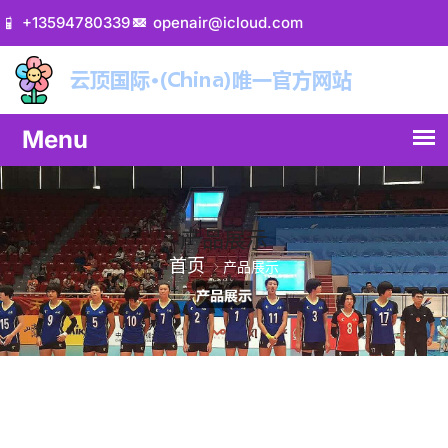
+13594780339
openair@icloud.com
产品展示
首页
产品展示