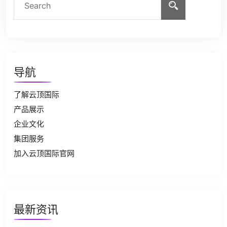
导航
了解云顶国际
产品展示
企业文化
集团服务
加入云顶国际官网
最新资讯