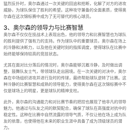
猛烈反扑时，奥尔森通过一次关键的回追和抢断，化解了对方的进攻
威胁，为球队保住了胜利的希望。这种攻守兼备的全面素质，使得奥
尔森在这次锦标赛中成为了无可替代的核心球员。
3、奥尔森的领导力与比赛智慧
奥尔森不仅仅在技战术上表现出色，他的领导力和比赛智慧也为球队
的胜利提供了强有力的支持。作为球队中的重要球员，奥尔森在场上
的冷静和决断力，以及他在关键时刻的指挥调度，使得球队在比赛中
始终能够保持较高的竞技状态。
尤其在面对比分落后的情况时，奥尔森能够沉着冷静，及时做出调
整，鼓舞队友士气，带领球队走出困境。在一次关键的对决中，奥尔
森在中场组织进攻并进行及时的传球，最终帮助球队逆转了比赛。这
种冷静的比赛智慧和成熟的领导能力，使得奥尔森在这次锦标赛中不
仅是球场上的明星，更是球队的精神支柱。
此外，奥尔森的沟通能力和对比赛节奏的把控也展现了他非凡的领导
魅力。他通过与队友之间的默契配合，确保了球队在高强度对抗中的
稳定性。这种在比赛中自然流露的领导气质，不仅让他在场上成为队
友的依靠，也使得他在未来的职业生涯中具备了成为顶级球员的潜
力。