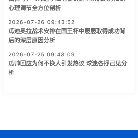
心理调节全方位剖析
2026-07-26 09:43:52
瓜迪奥拉战术安排在国王杯中屡屡取得成功背
后的深层原因分析
2026-07-25 09:48:09
瓜帅回应为何不换人引发热议 球迷各抒己见分
析