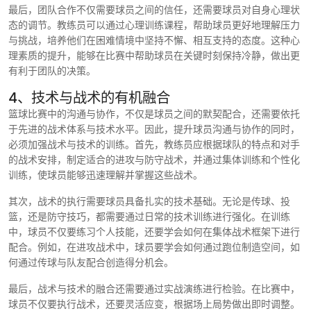
最后，团队合作不仅需要球员之间的信任，还需要球员对自身心理状
态的调节。教练员可以通过心理训练课程，帮助球员更好地理解压力
与挑战，培养他们在困难情境中坚持不懈、相互支持的态度。这种心
理素质的提升，能够在比赛中帮助球员在关键时刻保持冷静，做出更
有利于团队的决策。
4、技术与战术的有机融合
篮球比赛中的沟通与协作，不仅是球员之间的默契配合，还需要依托
于先进的战术体系与技术水平。因此，提升球员沟通与协作的同时，
必须加强战术与技术的训练。首先，教练员应根据球队的特点和对手
的战术安排，制定适合的进攻与防守战术，并通过集体训练和个性化
训练，使球员能够迅速理解并掌握这些战术。
其次，战术的执行需要球员具备扎实的技术基础。无论是传球、投
篮，还是防守技巧，都需要通过日常的技术训练进行强化。在训练
中，球员不仅要练习个人技能，还要学会如何在集体战术框架下进行
配合。例如，在进攻战术中，球员要学会如何通过跑位制造空间，如
何通过传球与队友配合创造得分机会。
最后，战术与技术的融合还需要通过实战演练进行检验。在比赛中，
球员不仅要执行战术，还要灵活应变，根据场上局势做出即时调整。