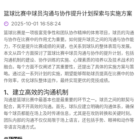
篮球比赛中球员沟通与协作提升计划探索与实施方案
2025-10-01 16:58:24
篮球比赛是一项极富竞争性和团队协作精神的体育项目，球员的沟通
与协作在比赛中的作用尤为重要。如何提升球员之间的沟通与协作能
力，不仅是提升比赛成绩的关键，也关系到球队的整体表现与发展。
本文从四个方面探讨了篮球比赛中球员沟通与协作的提升计划，包括
沟通机制的建设、协作训练的实施、心理素质的培养以及技术战术的
融合。每个方面不仅阐述了其重要性，还提出了具体的实施方案与策
略。通过这一系列计划的实施，期望能够帮助球员提高在比赛中的协
作效率，优化球队整体运作，最终实现更优的竞技成绩。
1、建立高效的沟通机制
沟通是篮球比赛中最基本也是最重要的环节之一。球员之间的默契与
配合，离不开高效的沟通。首先，球队应建立明确的沟通体系，确保
每个球员都能在场上及时传递信息，尤其是在攻防转换和关键时刻。
团队内部的沟通不仅仅局限于场上语言，还包括手势、眼神和动作等
非语言沟通方式。