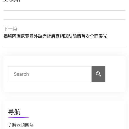
下一篇
揭秘阿库尼亚意外缺席背后真相球队隐情首次全面曝光
导航
了解云顶国际