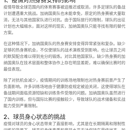
1、疫情对热身赛安排的影响
疫情导致全球范围内的体育赛事被迫推迟或取消，许多足球队的备战
计划遭遇重大挑战。加纳国奥队也未能幸免，原定的热身赛被大量取
消，无法与其他国家队进行对抗。由于国际旅行的限制，球队的出征
计划也大幅缩水，面对这样的现实，加纳国奥队只能寻找有限的替代
方案。
在这种情况下，加纳国奥队的热身赛安排变得异常紧张和复杂。缺少
足够的热身赛机会，不仅使球队的战术演练受到影响，也让球员之间
的默契配合难以得到充分的锻炼。对比其他国家队，缺少热身赛的加
纳国奥队在技术层面和整体协作上存在明显差距，难以确保比赛时的
最佳表现。
除了对抗机会减少，疫情期间的训练场地限制也对热身赛前景产生了
负面影响。许多训练场地由于健康防疫规定被迫关闭，这使得球队在
备战期间面临资源短缺和训练条件受限的问题。加纳国奥队虽然进行
了国内训练，但与国际比赛的接触较少，导致球队的战术储备和实战
能力受到严重限制。
2、球员身心状态的挑战
疫情对球员的身心状态带来了直接影响，尤其是在长期隔离和限制性
训练的背景下，球员的身体素质和竞技水平无法保持在最佳状态。加