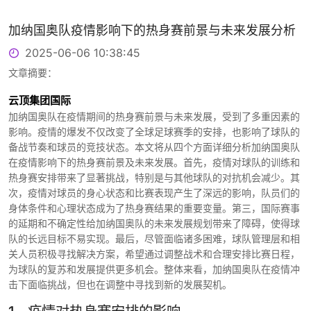
加纳国奥队疫情影响下的热身赛前景与未来发展分析
2025-06-06 10:38:45
文章摘要：
云顶集团国际
加纳国奥队在疫情期间的热身赛前景与未来发展，受到了多重因素的
影响。疫情的爆发不仅改变了全球足球赛季的安排，也影响了球队的
备战节奏和球员的竞技状态。本文将从四个方面详细分析加纳国奥队
在疫情影响下的热身赛前景及未来发展。首先，疫情对球队的训练和
热身赛安排带来了显著挑战，特别是与其他球队的对抗机会减少。其
次，疫情对球员的身心状态和比赛表现产生了深远的影响，队员们的
身体条件和心理状态成为了热身赛结果的重要变量。第三，国际赛事
的延期和不确定性给加纳国奥队的未来发展规划带来了障碍，使得球
队的长远目标不易实现。最后，尽管面临诸多困难，球队管理层和相
关人员积极寻找解决方案，希望通过调整战术和合理安排比赛日程，
为球队的复苏和发展提供更多机会。整体来看，加纳国奥队在疫情冲
击下面临挑战，但也在调整中寻找到新的发展契机。