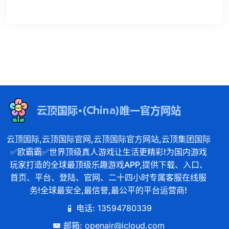
云顶国际,云顶国际官网,云顶国际官方网站,云顶集团国际
✅欧霸霸✅世界顶级真人游戏让生活更精彩!为国内游戏
玩家打造的全球最顶级乐趣游戏APP,提供下载、入口、
首页、平台、登陆、官网、二十四小时专属客服在线服
务!全球最安全,最信誉,最公平的平台运营商!
电话: 13594780339
邮箱: openair@icloud.com