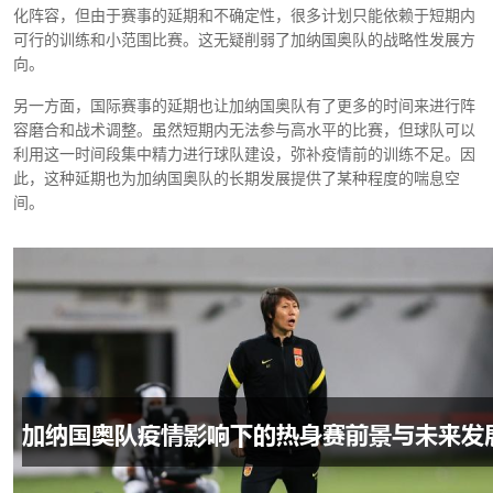
化阵容，但由于赛事的延期和不确定性，很多计划只能依赖于短期内
可行的训练和小范围比赛。这无疑削弱了加纳国奥队的战略性发展方
向。
另一方面，国际赛事的延期也让加纳国奥队有了更多的时间来进行阵
容磨合和战术调整。虽然短期内无法参与高水平的比赛，但球队可以
利用这一时间段集中精力进行球队建设，弥补疫情前的训练不足。因
此，这种延期也为加纳国奥队的长期发展提供了某种程度的喘息空
间。