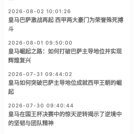
2026-08-02 10:01:26
皇马巴萨激战再起 西甲两大豪门为荣誉殊死搏
斗
2026-08-01 09:50:00
皇马崛起之路：如何打破巴萨主导地位并实现
辉煌复兴
2026-07-31 09:44:02
皇马如何突破巴萨主导地位成就西甲王朝的崛
起
2026-07-30 09:40:44
皇马在国王杯决赛中的惊天逆转揭示了逆境中
的坚韧与团队精神