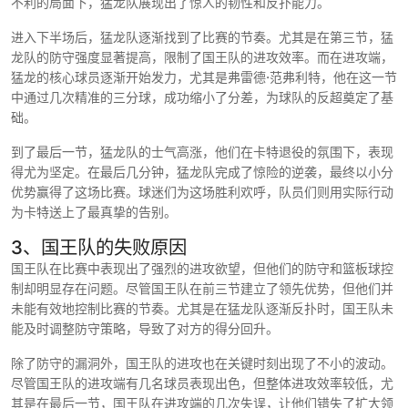
不利的局面下，猛龙队展现出了惊人的韧性和反扑能力。
进入下半场后，猛龙队逐渐找到了比赛的节奏。尤其是在第三节，猛
龙队的防守强度显著提高，限制了国王队的进攻效率。而在进攻端，
猛龙的核心球员逐渐开始发力，尤其是弗雷德·范弗利特，他在这一节
中通过几次精准的三分球，成功缩小了分差，为球队的反超奠定了基
础。
到了最后一节，猛龙队的士气高涨，他们在卡特退役的氛围下，表现
得尤为坚定。在最后几分钟，猛龙队完成了惊险的逆袭，最终以小分
优势赢得了这场比赛。球迷们为这场胜利欢呼，队员们则用实际行动
为卡特送上了最真挚的告别。
3、国王队的失败原因
国王队在比赛中表现出了强烈的进攻欲望，但他们的防守和篮板球控
制却明显存在问题。尽管国王队在前三节建立了领先优势，但他们并
未能有效地控制比赛的节奏。尤其是在猛龙队逐渐反扑时，国王队未
能及时调整防守策略，导致了对方的得分回升。
除了防守的漏洞外，国王队的进攻也在关键时刻出现了不小的波动。
尽管国王队的进攻端有几名球员表现出色，但整体进攻效率较低，尤
其是在最后一节，国王队在进攻端的几次失误，让他们错失了扩大领