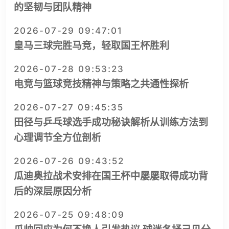
的坚韧与团队精神
2026-07-29 09:47:01
皇马三球完胜马竞，轻取国王杯胜利
2026-07-28 09:53:23
电竞与篮球竞技精神与策略之共通性探析
2026-07-27 09:45:35
田径与乒乓球选手成功秘诀解析从训练方法到
心理调节全方位剖析
2026-07-26 09:43:52
瓜迪奥拉战术安排在国王杯中屡屡取得成功背
后的深层原因分析
2026-07-25 09:48:09