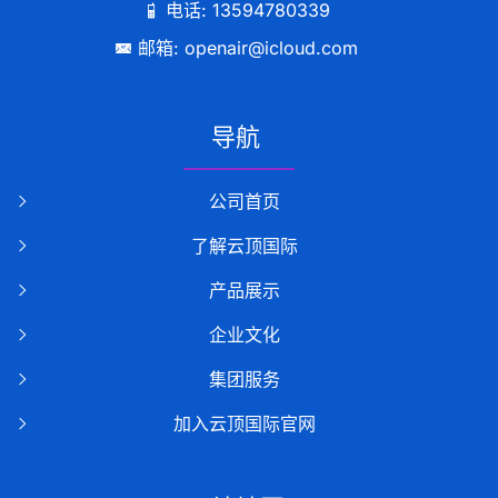
电话: 13594780339
邮箱: openair@icloud.com
导航
公司首页
了解云顶国际
产品展示
企业文化
集团服务
加入云顶国际官网