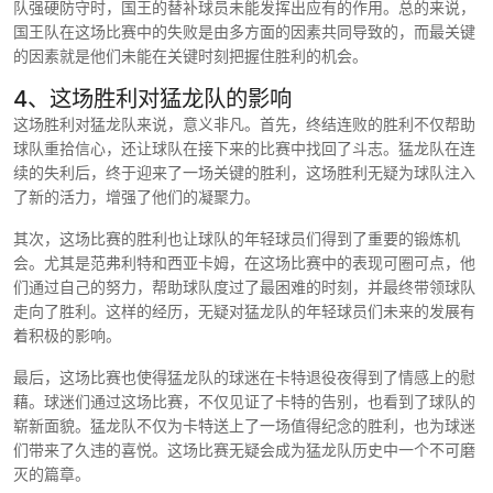
队强硬防守时，国王的替补球员未能发挥出应有的作用。总的来说，
国王队在这场比赛中的失败是由多方面的因素共同导致的，而最关键
的因素就是他们未能在关键时刻把握住胜利的机会。
4、这场胜利对猛龙队的影响
这场胜利对猛龙队来说，意义非凡。首先，终结连败的胜利不仅帮助
球队重拾信心，还让球队在接下来的比赛中找回了斗志。猛龙队在连
续的失利后，终于迎来了一场关键的胜利，这场胜利无疑为球队注入
了新的活力，增强了他们的凝聚力。
其次，这场比赛的胜利也让球队的年轻球员们得到了重要的锻炼机
会。尤其是范弗利特和西亚卡姆，在这场比赛中的表现可圈可点，他
们通过自己的努力，帮助球队度过了最困难的时刻，并最终带领球队
走向了胜利。这样的经历，无疑对猛龙队的年轻球员们未来的发展有
着积极的影响。
最后，这场比赛也使得猛龙队的球迷在卡特退役夜得到了情感上的慰
藉。球迷们通过这场比赛，不仅见证了卡特的告别，也看到了球队的
崭新面貌。猛龙队不仅为卡特送上了一场值得纪念的胜利，也为球迷
们带来了久违的喜悦。这场比赛无疑会成为猛龙队历史中一个不可磨
灭的篇章。