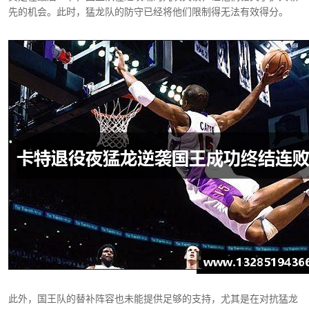
先的机会。此时，猛龙队的防守已经将他们限制得无法有效得分。
此外，国王队的替补阵容也未能提供足够的支持，尤其是在对抗猛龙