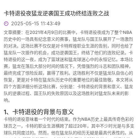
卡特退役夜猛龙逆袭国王成功终结连败之战
2025-05-15 11:43:49
文章摘要：在2021年4月9日的比赛中，卡特退役夜成为了整个NBA
历史中的一场具有纪念意义的赛事，猛龙队与国王队展开了一场激烈
的对决。这场比赛不仅仅是对卡特辉煌职业生涯的告别，同时也给了
猛龙队一次振作的机会，成功逆袭国王，终结了他们的连败纪录。卡
特退役的这一夜，成为了篮球迷和猛龙球迷心中的永恒记忆。本场比
赛，猛龙在落后大部分时间的情况下，凭借强烈的斗志和团队精神，
最终完成了惊险反超，赢得了胜利。这场胜利不仅是猛龙队自信心的
恢复，更是对卡特在猛龙队历史中的重要地位的最佳致敬。本文将从
四个方面详细分析这场比赛，分别是：卡特退役的背景和意义、猛龙
队的逆袭过程、国王队的失败原因以及这场胜利对猛龙队未来的影
响。
1、卡特退役的背景与意义
卡特的退役意味着一个时代的结束。作为NBA历史上最具传奇色彩的
球员之一，卡特的职业生涯横跨了超过20年，其中不少时光是与多支
球队共同度过的。然而，他在猛龙队的经历无疑是最具代表性的。从