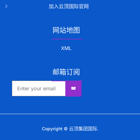
加入云顶国际官网
网站地图
XML
邮箱订阅
云顶集团国际
Copyright ©
.