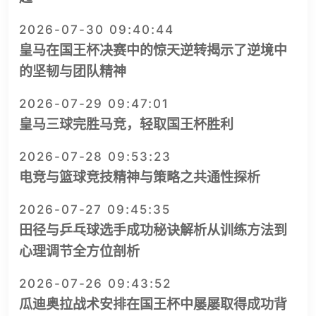
2026-07-30 09:40:44
皇马在国王杯决赛中的惊天逆转揭示了逆境中
的坚韧与团队精神
2026-07-29 09:47:01
皇马三球完胜马竞，轻取国王杯胜利
2026-07-28 09:53:23
电竞与篮球竞技精神与策略之共通性探析
2026-07-27 09:45:35
田径与乒乓球选手成功秘诀解析从训练方法到
心理调节全方位剖析
2026-07-26 09:43:52
瓜迪奥拉战术安排在国王杯中屡屡取得成功背