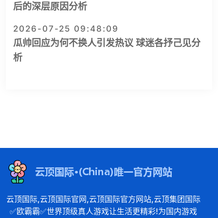
后的深层原因分析
2026-07-25 09:48:09
瓜帅回应为何不换人引发热议 球迷各抒己见分
析
云顶国际,云顶国际官网,云顶国际官方网站,云顶集团国际
✅欧霸霸✅世界顶级真人游戏让生活更精彩!为国内游戏