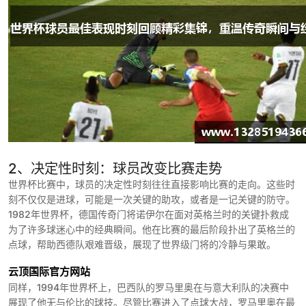
2、决定性时刻：球员改变比赛走势
世界杯比赛中，球员的决定性时刻往往直接影响比赛的走向。这些时
刻不仅仅是进球，可能是一次关键的助攻，或者是一记关键的防守。
1982年世界杯，德国传奇门将诺伊尔在面对英格兰时的关键扑救成
为了许多球迷心中的经典瞬间。他在比赛的最后阶段扑出了英格兰的
点球，帮助西德队艰难晋级，展现了世界级门将的冷静与果敢。
云顶国际官方网站
同样，1994年世界杯上，巴西队的罗马里奥在与意大利队的决赛中
展现了他无与伦比的球技。尽管比赛进入了点球大战，罗马里奥在最