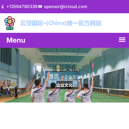
+13594780339
openair@icloud.com
企业文化
首页
企业文化