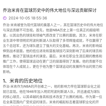
乔治米肯在篮球历史中的伟大地位与深远贡献探讨
2024-10-05 18:55:36
乔治·米肯被誉为现代篮球的奠基人之一，其在篮球历史中的伟大地位
与深远贡献不可忽视。首先，他是NBA历史上第一位真正的超级明
星，以其出色的球技和领袖气质改变了比赛的面貌。其次，米肯在职
业生涯中带领明尼阿波利斯湖人队取得了多项辉煌成就，不仅赢得了
五个总冠军，还为球队建立了强大的文化基础。再次，米肯的影响延
伸到战术层面，他的低位进攻和篮板球技巧深刻影响了后来的球员和
教练，推动了篮球战术的演变。最后，米肯在职业生涯后期的教练和
推广工作，使得篮球运动在更广泛的层面得到了发展。他的贡献不仅
体现在个人成就上，更在于他为整个篮球运动的发展所作出的努力和
影响。
1、米肯的历史地位
乔治·米肯作为NBA的开创者之一，他的影响力早在篮球职业化之前
就已显现。他在1946年加入明尼阿波利斯湖人队，并迅速成为球队
的核心球员，以其卓越的身高和技术改变了比赛的格局。作为第一位
在全美范围内广受欢迎的球员，米肯的崛起标志着篮球职业化的开