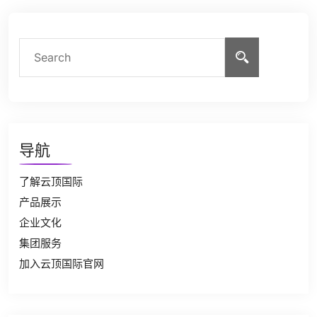
导航
了解云顶国际
产品展示
企业文化
集团服务
加入云顶国际官网