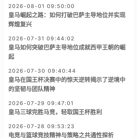
2026-08-01 09:50:00
皇马崛起之路：如何打破巴萨主导地位并实现
辉煌复兴
2026-07-31 09:44:02
皇马如何突破巴萨主导地位成就西甲王朝的崛
起
2026-07-30 09:40:44
皇马在国王杯决赛中的惊天逆转揭示了逆境中
的坚韧与团队精神
2026-07-29 09:47:01
皇马三球完胜马竞，轻取国王杯胜利
2026-07-28 09:53:23
电竞与篮球竞技精神与策略之共通性探析