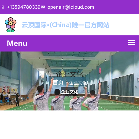
+13594780339
openair@icloud.com
企业文化
首页
企业文化