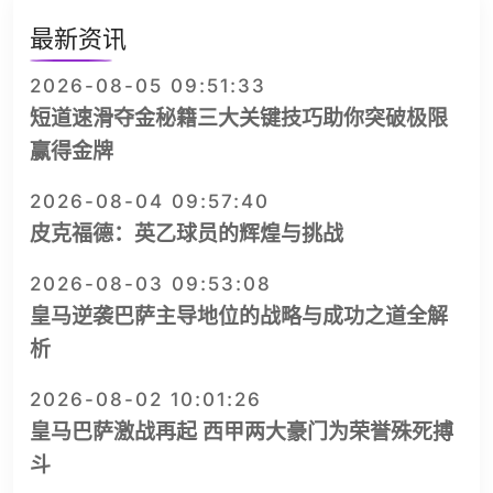
最新资讯
2026-08-05 09:51:33
短道速滑夺金秘籍三大关键技巧助你突破极限
赢得金牌
2026-08-04 09:57:40
皮克福德：英乙球员的辉煌与挑战
2026-08-03 09:53:08
皇马逆袭巴萨主导地位的战略与成功之道全解
析
2026-08-02 10:01:26
皇马巴萨激战再起 西甲两大豪门为荣誉殊死搏
斗