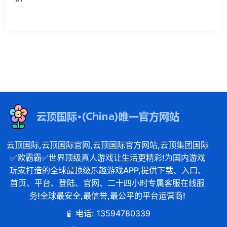
云顶国际,云顶国际官网,云顶国际官方网站,云顶集团国际
✅欧霸霸✅世界顶级真人游戏让生活更精彩!为国内游戏
玩家打造的全球最顶级乐趣游戏APP,提供下载、入口、
首页、平台、登陆、官网、二十四小时专属客服在线服
务!全球最安全,最信誉,最公平的平台运营商!
电话: 13594780339