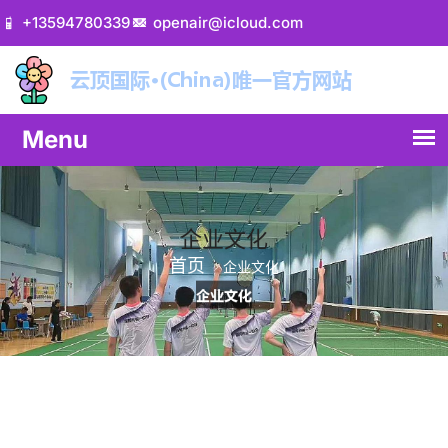
+13594780339
openair@icloud.com
企业文化
首页
企业文化