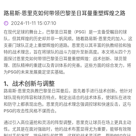
路易斯·恩里克如何带领巴黎圣日耳曼重塑辉煌之路
2024-11-11 15:07:10
在现代足球的舞台上，巴黎圣日耳曼（PSG）是一支备受瞩目的球
队，但其辉煌的历史却并非一帆风顺。随着路易斯·恩里克的加入，这
支豪门球队正走上重塑辉煌的道路。恩里克以其丰富的执教经验和独
特的战术理念，旨在将球队的战斗力提升至新高度。本文将从四个方
面探讨恩里克如何带领巴黎圣日耳曼重塑辉煌：战术创新、球员管
理、团队精神的重建以及青训体系的完善。这些方面的综合发力，将
为PSG的未来发展奠定坚实基础。
1、战术创新与调整
路易斯·恩里克执教巴黎圣日耳曼后，首先着手进行战术创新。他针对
球队现有的阵容和球员特点，制定出适合的战术体系，使球队在进攻
和防守上都表现出色。恩里克的战术理念强调控球和快速反击，这与
PSG的攻击性风格不谋而合。
通过引入高位逼抢和灵活的阵型调整，恩里克让球员在场上更具主动
性。尤其是在面对强敌时，他的战术布置显得尤为重要，能够有效限
制对手的发挥，提升球队的胜算。这样的战术灵活性，帮助PSG在比